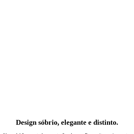
Colchõ
Home
»
MAX
COOL 2.0
Design sóbrio, elegante e distinto.